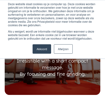
Deze website slaat cookies op je computer op. Deze cookies worden
gebruikt om informatie te verzamelen over hoe je met onze website
omgaat en om je te onthouden. We gebruiken deze informatie om je
surfervaring te verbeteren en personaliseren, en voor analyse en
meetgegevens over onze bezoekers, zowel op deze website als via
andere media. Zie ons Privacybeleid voor meer informatie over de
cookies die we gebruiken.
Als u weigert, wordt uw informatie niet bijgehouden wanneer u deze
website bezoekt. Een enkele cookie zal in uw browser worden
gebruikt om te onthouden dat uw voorkeur niet wordt bijgehouden.
Introduce yourself!
Akkoord
Afwijzen
Irresistible with a short compact
message.
By focusing and fine grinding.