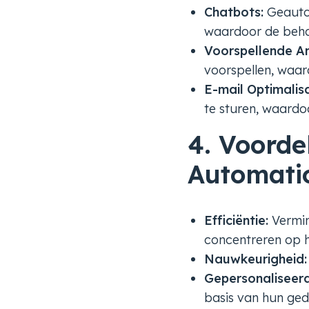
Chatbots:
Geautom
waardoor de beho
Voorspellende An
voorspellen, waar
E-mail Optimalisa
te sturen, waardo
4. Voorde
Automati
Efficiëntie:
Vermin
concentreren op he
Nauwkeurigheid:
Gepersonaliseerd
basis van hun ged