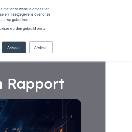
 je met onze website omgaat en
alyse en meetgegevens over onze
 die we gebruiken.
Inspiratie
Over ons
Connect
rowser worden gebruikt om te
Akkoord
Afwijzen
n Rapport