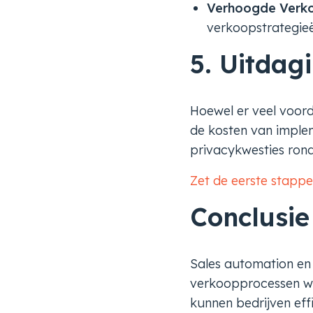
Verhoogde Verk
verkoopstrategie
5. Uitda
Hoewel er veel voord
de kosten van implem
privacykwesties rond
Zet de eerste stapp
Conclusie
Sales automation en
verkoopprocessen wil
kunnen bedrijven eff