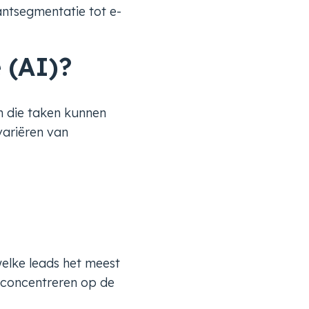
antsegmentatie tot e-
 (AI)?
en die taken kunnen
variëren van
elke leads het meest
 concentreren op de