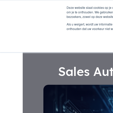
Deze website slaat cookies op je
om je te onthouden. We gebruiken
bezoekers, zowel op deze website
AI digitale tel
Als u weigert, wordt uw informat
onthouden dat uw voorkeur niet w
Sales Au