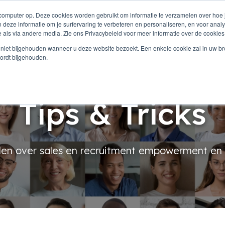
Nederlands
 computer op. Deze cookies worden gebruikt om informatie te verzamelen over hoe
 deze informatie om je surfervaring te verbeteren en personaliseren, en voor an
 als via andere media. Zie ons Privacybeleid voor meer informatie over de cookies
efoon medewerker
Werkwijze
Diensten
ie niet bijgehouden wanneer u deze website bezoekt. Een enkele cookie zal in uw b
ordt bijgehouden.
Tips & Tricks
len over sales en recruitment empowerment en 