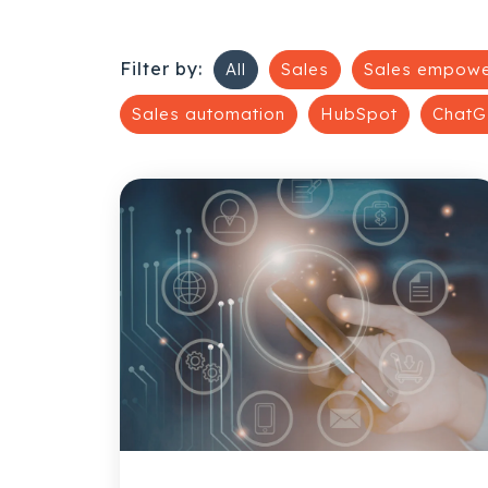
Filter by:
All
Sales
Sales empow
Sales automation
HubSpot
ChatG