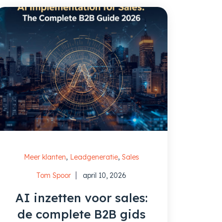
,
,
Meer klanten
Leadgeneratie
Sales
Tom Spoor
april 10, 2026
AI inzetten voor sales:
de complete B2B gids