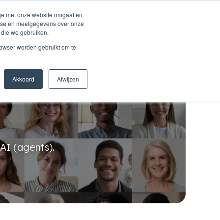
 je met onze website omgaat en
alyse en meetgegevens over onze
 die we gebruiken.
Inspiratie
Over ons
Connect
rowser worden gebruikt om te
Akkoord
Afwijzen
AI (agents).