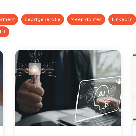
erment
Leadgeneratie
Meer klanten
LinkedIn
PT